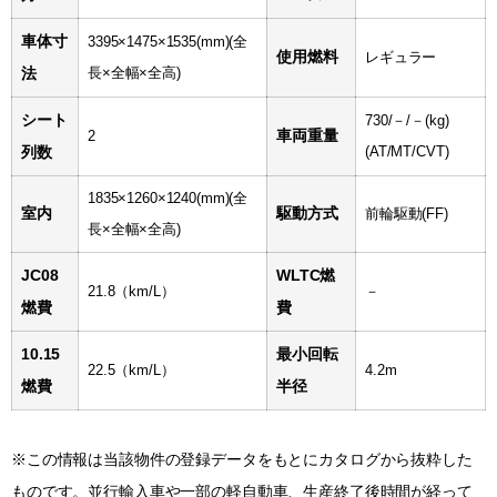
車体寸
3395×1475×1535(mm)
(全
使用燃料
レギュラー
法
長×全幅×全高)
シート
730/－/－(kg)
車両重量
2
列数
(AT/MT/CVT)
1835×1260×1240(mm)
(全
室内
駆動方式
前輪駆動(FF)
長×全幅×全高)
JC08
WLTC燃
21.8（km/L）
－
燃費
費
10.15
最小回転
22.5（km/L）
4.2m
燃費
半径
※この情報は当該物件の登録データをもとにカタログから抜粋した
ものです。並行輸入車や一部の軽自動車、生産終了後時間が経って