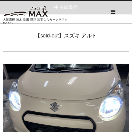
中古車販売
大阪高槻 茨木 吹田 摂津 箕面ならカークラフト
MAXへ
【sold-out】スズキ アルト