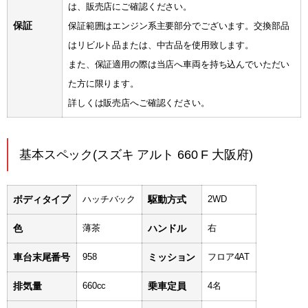
は、販売店にご確認ください。
保証
保証範囲はエンジン系主要部分でございます。交換部品
はリビルト品または、中古品を使用致します。
また、保証適用の際は当店へ車両を持ち込んでいただい
た方に限ります。
詳しくは販売店へご確認ください。
基本スペック(スズキ アルト 660 F 大阪府)
ボディタイプ
ハッチバック
駆動方式
2WD
色
薄茶
ハンドル
右
車台末尾番号
958
ミッション
フロア4AT
排気量
660cc
乗車定員
4名