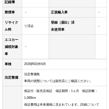
記録簿
禁煙車
－
正規輸入車
－
リサイク
登録（届出）済
リ済込
－
ル料
未使用車
エコカー
減税対象
－
車
車検
2020(R02)年6月
法定整備無
法定整備
車両の状態については販売店にご確認ください。
保証付：販売店保証 保証期間：1ヵ月 保証距離：
1,000km
保証費用は本体価格に含まれています。詳細について