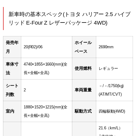
新車時の基本スペック(トヨタ ハリアー 2.5 ハイブ
リッド E-Four Z レザーパッケージ 4WD)
発売年
ホイール
20(R02)/06
2690mm
月
ベース
車体寸
4740×1855×1660(mm)
(全
使用燃料
レギュラー
法
長×全幅×全高)
シート
－/－/1750(kg)
車両重量
2
列数
(AT/MT/CVT)
1880×1520×1215(mm)
(全
室内
駆動方式
四輪駆動(4WD)
長×全幅×全高)
21.6（km/L）