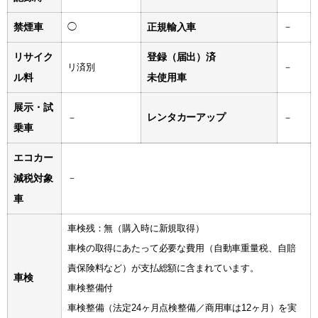
禁煙車
◯
正規輸入車
－
リサイク
登録（届出）済
リ済別
－
ル料
未使用車
展示・試
レンタカーアップ
－
－
乗車
エコカー
減税対象
－
車
車検残：無（購入時に新規取得）
車検の取得にあたって必要な費用（自動車重量税、自賠
責保険料など）が支払総額に含まれています。
車検
車検整備付
車検整備（法定24ヶ月点検整備／商用車は12ヶ月）を実