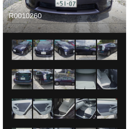
R0010260