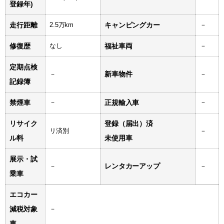
登録年)
走行距離
2.5万km
キャンピングカー
－
修復歴
なし
福祉車両
－
定期点検
新車物件
－
－
記録簿
禁煙車
－
正規輸入車
－
リサイク
登録（届出）済
リ済別
－
ル料
未使用車
展示・試
レンタカーアップ
－
－
乗車
エコカー
減税対象
－
車