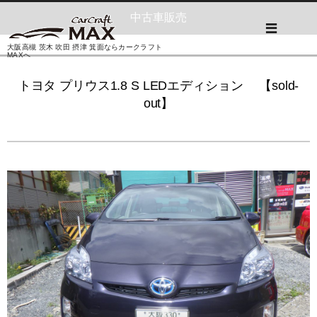
中古車販売
大阪高槻 茨木 吹田 摂津 箕面ならカークラフト
MAXへ
トヨタ プリウス1.8 S LEDエディション 【sold-
out】