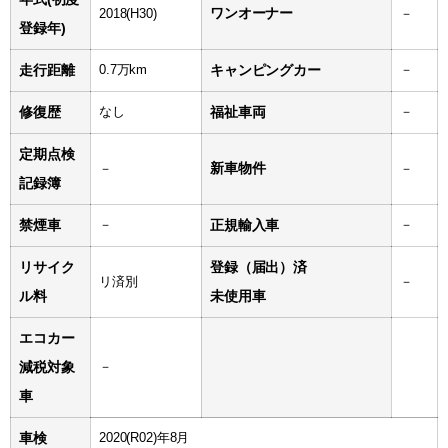
ワンオーナー
2018(H30)
－
登録年)
走行距離
0.7万km
キャンピングカー
－
修復歴
なし
福祉車両
－
定期点検
新車物件
－
－
記録簿
禁煙車
－
正規輸入車
－
リサイク
登録（届出）済
リ済別
－
ル料
未使用車
エコカー
減税対象
－
車
車検
2020(R02)年8月