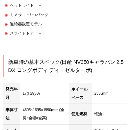
ヘッドライト：－
カメラ：－/－/バック
過給器設定モデル
スライドドア：－
新車時の基本スペック(日産 NV350キャラバン 2.5
DX ロングボディ ディーゼルターボ)
発売年
ホイール
17(H29)/07
2555mm
月
ベース
車体寸
4695×1695×1990(mm)
(全
使用燃料
軽油
法
長×全幅×全高)