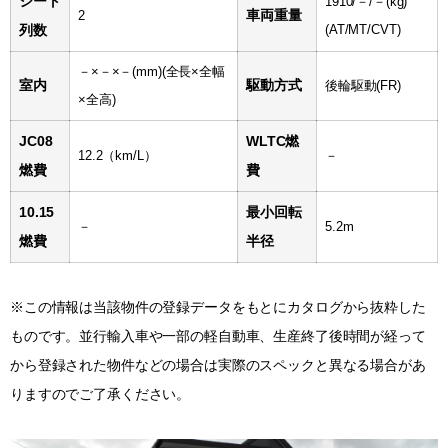
シート
1910/－/－(kg)
車両重量
2
列数
(AT/MT/CVT)
－×－×－(mm)
(全長×全幅
室内
駆動方式
後輪駆動(FR)
×全高)
JC08
WLTC燃
12.2（km/L）
－
燃費
費
10.15
最小回転
－
5.2m
燃費
半径
※この情報は当該物件の登録データをもとにカタログから抜粋した
ものです。並行輸入車や一部の軽自動車、生産終了後時間が経って
から登録された物件などの場合は実際のスペックと異なる場合があ
りますのでご了承ください。