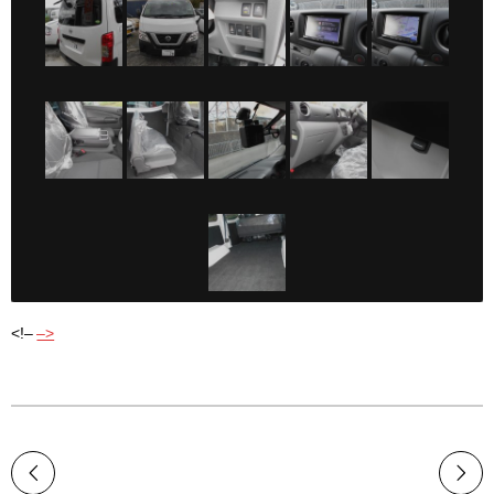
<!–
–>