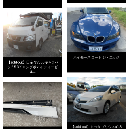
ハイモース コート ジ・エッジ
【sold-out】日産 NV350キャラバ
ン2.5 DX ロングボディ ディーゼ
ル...
【sold-out】トヨタ プリウスα1.8