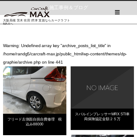
施工事例＆ブログ
大阪高槻 茨木 吹田 摂津 箕面ならカークラフト
MAXへ
Warning
: Undefined array key "archive_posts_list_title" in
/home/randg5/carcraft-max.jp/public_html/wp-content/themes/dp-
graphie/archive.php
on line
441
スバルインプレッサーWRX STI車
両保険協定金額２５万
フリード左側面自損自費修理 税
込み88000