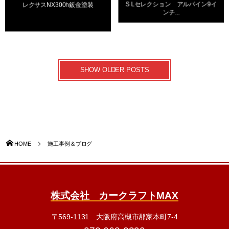
S Lセレクション アルパイン9イ
レクサスNX300h鈑金塗装
ンチ...
SHOW OLDER POSTS
HOME
施工事例＆ブログ
株式会社 カークラフトMAX
〒569-1131 大阪府高槻市郡家本町7-4