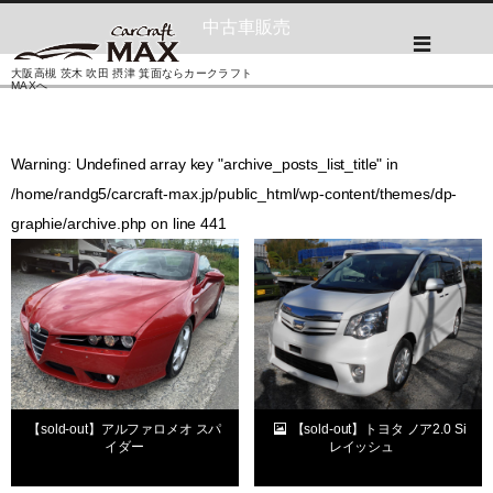
中古車販売
大阪高槻 茨木 吹田 摂津 箕面ならカークラフト
MAXへ
Warning
: Undefined array key "archive_posts_list_title" in
/home/randg5/carcraft-max.jp/public_html/wp-content/themes/dp-
graphie/archive.php
on line
441
【sold-out】アルファロメオ スパ
【sold-out】トヨタ ノア2.0 Si
イダー
レイッシュ