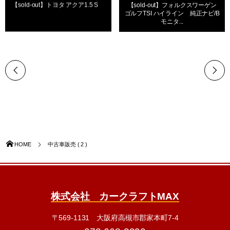
【sold-out】トヨタ アクア1.5 S
【sold-out】フォルクスワーゲン
ゴルフTSI ハイライン 純正ナビ/B
モニタ...
HOME
中古車販売 ( 2 )
株式会社 カークラフトMAX
〒569-1131 大阪府高槻市郡家本町7-4