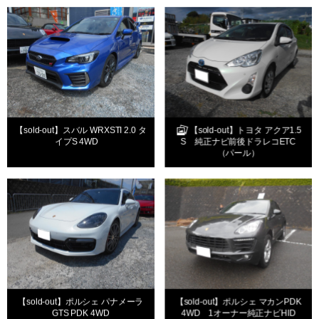
【sold-out】スバル WRXSTI 2.0 タ
【sold-out】トヨタ アクア1.5
イプS 4WD
S 純正ナビ前後ドラレコETC
（パール）
【sold-out】ポルシェ パナメーラ
【sold-out】ポルシェ マカンPDK
GTS PDK 4WD
4WD 1オーナー純正ナビHID