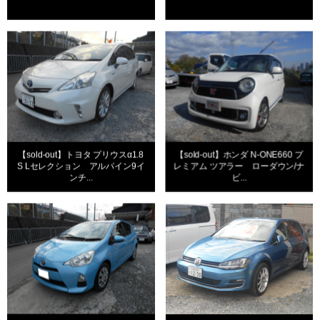
【sold-out】トヨタ プリウスα1.8
【sold-out】ホンダ N-ONE660 プ
S Lセレクション アルパイン9イ
レミアム ツアラー ローダウン/ナ
ンチ...
ビ...