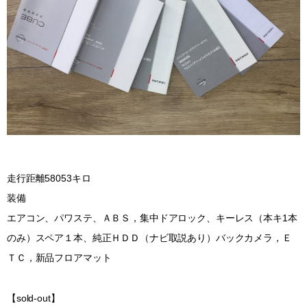
走行距離58053キロ
装備
エアコン、パワステ、ＡＢＳ，集中ドアロック、キーレス（本キ1本
のみ）スペア１本、純正ＨＤＤ（ナビ取説あり）バックカメラ，Ｅ
ＴＣ，新品フロアマット
【sold-out】