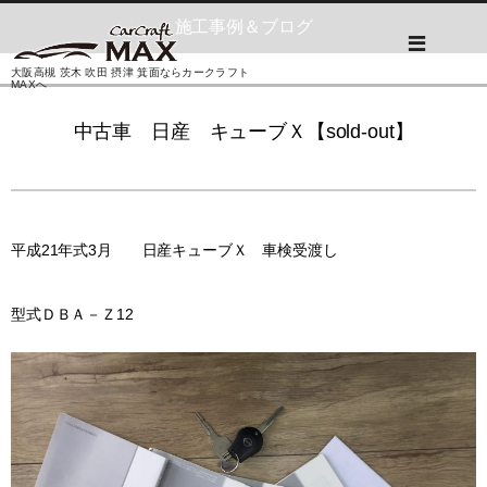
施工事例＆ブログ
大阪高槻 茨木 吹田 摂津 箕面ならカークラフト
MAXへ
中古車 日産 キューブＸ【sold-out】
平成21年式3月 日産キューブＸ 車検受渡し
型式ＤＢＡ－Ｚ12